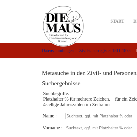
Skip
to
main
START
D
content
Datensammlungen
Zivilstandsregister 1811-1875
Metasuche in den Zivil- und Personen
Suchergebnisse