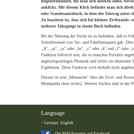
Registernummer, die man sich merken sollte, bevor
anklickt. Mit diesem Klick befindet man sich dire
oder
Standesamtsbuch, in dem der Eintrag unter d
Zu beachten ist, dass sich bei kleinen
Zivilstands- o
mehrere Jahrgänge in einem Buch befinden.
Bei der Nutzung der Suche ist zu bedenken, daß es fr
Schreibweisen von Vor- und Familiennamen gab. Dies b
„ß“, „ss“, „sz“ oder „hs“, „c“ oder „k“ und „f“ oder „
Funktion hilfreich sein, die in manchen Portalen angeb
englischsprachigen Phonetik und liefert im deutschen
Ergebnisse. Diese Funktion wird deshalb nicht angebot
Derzeit ist eine „Metasuche“ über die Zivil- und Person
Menüpunkt oben rechts). Weitere Suchen sind in der P
Language
German
English
Die MAUSgruppe auf Facebook