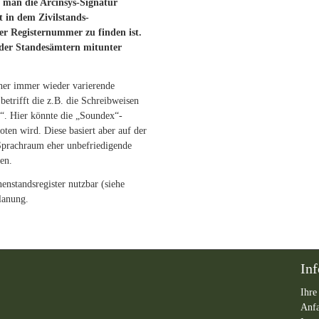
 man die Arcinsys-Signatur
kt in dem
Zivilstands-
er Registernummer zu finden ist.
der
Standesämtern mitunter
üher immer wieder varierende
etrifft die z.B. die Schreibweisen
v“. Hier könnte die „Soundex“-
oten wird. Diese basiert aber auf der
 Sprachraum eher unbefriedigende
en.
enstandsregister nutzbar (siehe
lanung.
In
Ihre
Anf