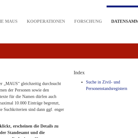
IE MAUS
KOOPERATIONEN
FORSCHUNG
DATENSAM
Index
Suche in Zivil- und
er „MAUS“ gleichzeitig durchsucht
Personenstandsregistern
men der Personen sowie den
texte für die Namen dürfen auch
f maximal 10.000 Einträge begrenzt,
ie Suchkriterien sind dann ggf. enger
ckt, erscheinen die Details zu
 oder Standesamt und die