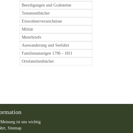
Beerdigungen und Grabsteine
Testamentbücher
Einwohnerverzeichnisse
Militär
Meierbriefe
Auswanderung und Seefahrt
Familienanzeigen 1796 - 1811
Ortsfamilienbücher
formation
 Meinung ist uns wichtig
ahrt,
Sitemap