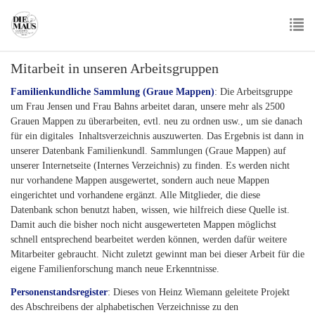
Skip
to
main
To
content
Mitarbeit in unseren Arbeitsgruppen
nav
Familienkundliche Sammlung (Graue Mappen)
: Die Arbeitsgruppe
um Frau Jensen und Frau Bahns arbeitet daran, unsere mehr als 2500
Grauen Mappen zu überarbeiten, evtl. neu zu ordnen usw., um sie danach
für ein digitales Inhaltsverzeichnis auszuwerten. Das Ergebnis ist dann in
unserer Datenbank Familienkundl. Sammlungen (Graue Mappen) auf
unserer Internetseite (Internes Verzeichnis) zu finden. Es werden nicht
nur vorhandene Mappen ausgewertet, sondern auch neue Mappen
eingerichtet und vorhandene ergänzt. Alle Mitglieder, die diese
Datenbank schon benutzt haben, wissen, wie hilfreich diese Quelle ist.
Damit auch die bisher noch nicht ausgewerteten Mappen möglichst
schnell entsprechend bearbeitet werden können, werden dafür weitere
Mitarbeiter gebraucht. Nicht zuletzt gewinnt man bei dieser Arbeit für die
eigene Familienforschung manch neue Erkenntnisse.
Personenstandsregister
: Dieses von Heinz Wiemann geleitete Projekt
des Abschreibens der alphabetischen Verzeichnisse zu den