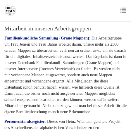
Skip
to
main
To
content
Mitarbeit in unseren Arbeitsgruppen
nav
Familienkundliche Sammlung (Graue Mappen)
: Die Arbeitsgruppe
um Frau Jensen und Frau Bahns arbeitet daran, unsere mehr als 2500
Grauen Mappen zu überarbeiten, evtl. neu zu ordnen usw., um sie danach
für ein digitales Inhaltsverzeichnis auszuwerten. Das Ergebnis ist dann in
unserer Datenbank Familienkundl. Sammlungen (Graue Mappen) auf
unserer Internetseite (Internes Verzeichnis) zu finden. Es werden nicht
nur vorhandene Mappen ausgewertet, sondern auch neue Mappen
eingerichtet und vorhandene ergänzt. Alle Mitglieder, die diese
Datenbank schon benutzt haben, wissen, wie hilfreich diese Quelle ist.
Damit auch die bisher noch nicht ausgewerteten Mappen möglichst
schnell entsprechend bearbeitet werden können, werden dafür weitere
Mitarbeiter gebraucht. Nicht zuletzt gewinnt man bei dieser Arbeit für die
eigene Familienforschung manch neue Erkenntnisse.
Personenstandsregister
: Dieses von Heinz Wiemann geleitete Projekt
des Abschreibens der alphabetischen Verzeichnisse zu den