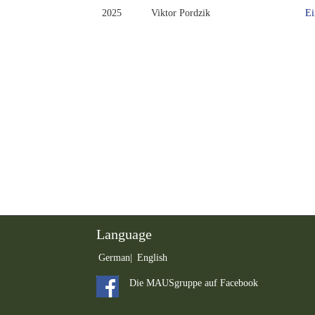
2025
Viktor Pordzik
Ei
Language
German
English
Die MAUSgruppe auf Facebook