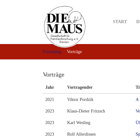
Skip
to
main
START
D
content
Forschung
Vorträge
Vorträge
Jahr
Vortragender
Ti
2021
Viktor Pordzik
A 
2023
Klaus-Dieter Fritzsch
Ve
2023
Karl Wesling
Üb
2023
Rolf Allerdissen
Sp