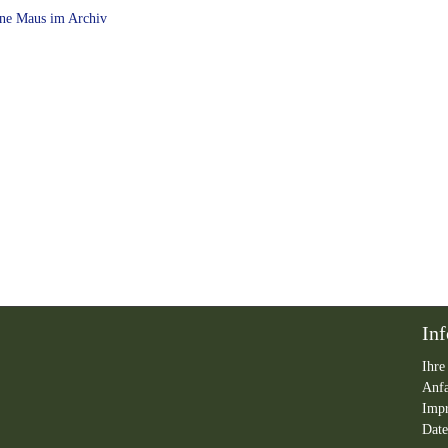
ne Maus im Archiv
In
Ihre
Anf
Imp
Date