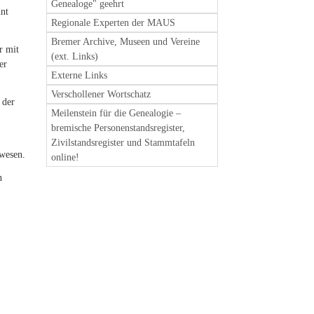
Genealoge" geehrt
nnt
Regionale Experten der MAUS
Bremer Archive, Museen und Vereine
r mit
(ext. Links)
er
Externe Links
Verschollener Wortschatz
 der
Meilenstein für die Genealogie –
bremische Personenstandsregister,
Zivilstandsregister und Stammtafeln
ewesen.
online!
n