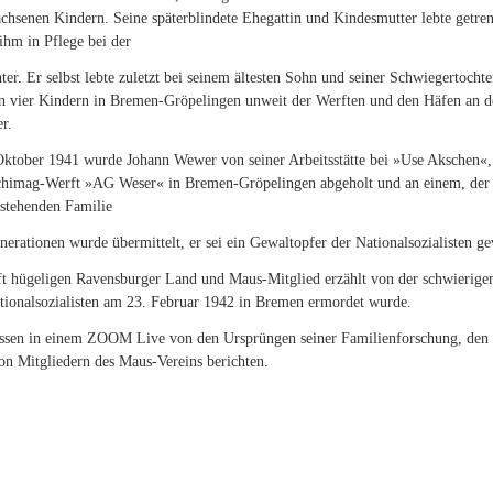
chsenen Kindern. Seine späterblindete Ehegattin und Kindesmutter lebte getre
ihm in Pflege bei der
ter. Er selbst lebte zuletzt bei seinem ältesten Sohn und seiner Schwiegertochte
n vier Kindern in Bremen-Gröpelingen unweit der Werften und den Häfen an d
r.
ktober 1941 wurde Johann Wewer von seiner Arbeitsstätte bei »Use Akschen«,
himag-Werft »AG Weser« in Bremen-Gröpelingen abgeholt und an einem, der
stehenden Familie
rationen wurde übermittelt, er sei ein Gewaltopfer der Nationalsozialisten g
ft hügeligen Ravensburger Land und Maus-Mitglied erzählt von der schwierige
tionalsozialisten am 23. Februar 1942 in Bremen ermordet wurde.
ssen in einem ZOOM Live von den Ursprüngen seiner Familienforschung, den
on Mitgliedern des Maus-Vereins berichten.