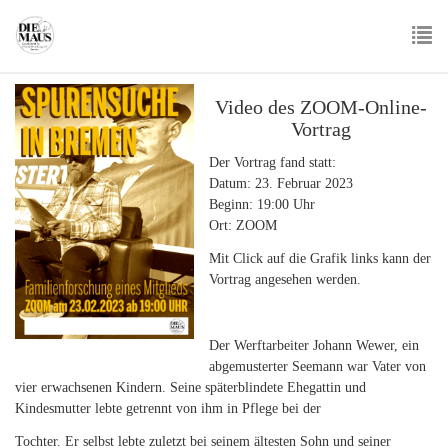
Skip
to
main
To
content
nav
Video des ZOOM-Online-
Vortrag
Der Vortrag fand statt:
Datum: 23. Februar 2023
Beginn: 19:00 Uhr
Ort: ZOOM
Mit Click auf die Grafik links kann der
Vortrag angesehen werden.
Der Werftarbeiter Johann Wewer, ein
abgemusterter Seemann war Vater von
vier erwachsenen Kindern. Seine späterblindete Ehegattin und
Kindesmutter lebte getrennt von ihm in Pflege bei der
Tochter. Er selbst lebte zuletzt bei seinem ältesten Sohn und seiner