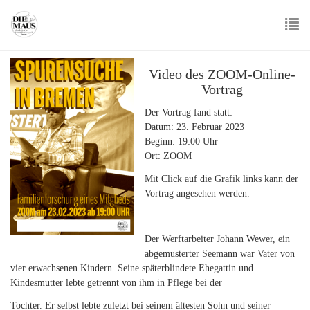
Skip
to
main
To
content
nav
Video des ZOOM-Online-
Vortrag
Der Vortrag fand statt:
Datum: 23. Februar 2023
Beginn: 19:00 Uhr
Ort: ZOOM
Mit Click auf die Grafik links kann der
Vortrag angesehen werden.
Der Werftarbeiter Johann Wewer, ein
abgemusterter Seemann war Vater von
vier erwachsenen Kindern. Seine späterblindete Ehegattin und
Kindesmutter lebte getrennt von ihm in Pflege bei der
Tochter. Er selbst lebte zuletzt bei seinem ältesten Sohn und seiner