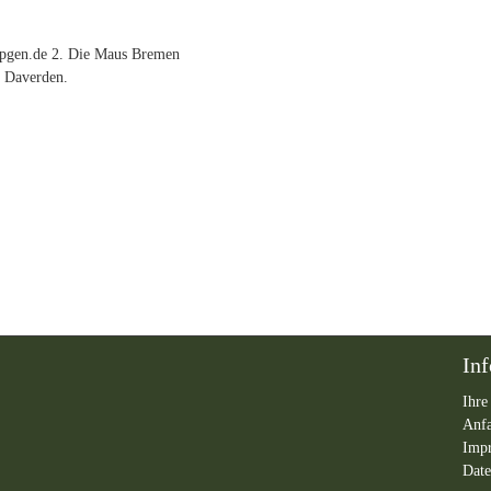
ompgen.de 2. Die Maus Bremen
e Daverden.
In
Ihre
Anf
Imp
Date