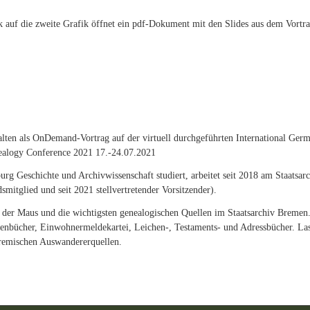
k auf die zweite Grafik öffnet ein pdf-Dokument mit den Slides aus dem Vortra
lten als OnDemand-Vortrag auf der virtuell durchgeführten International Ger
alogy Conference 2021 17.-24.07.2021
rg Geschichte und Archivwissenschaft studiert, arbeitet seit 2018 am Staatsar
smitglied und seit 2021 stellvertretender Vorsitzender).
n der Maus und die wichtigsten genealogischen Quellen im Staatsarchiv Bremen
chenbücher, Einwohnermeldekartei, Leichen-, Testaments- und Adressbücher. Las
bremischen Auswandererquellen.