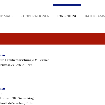
IE MAUS
KOOPERATIONEN
FORSCHUNG
DATENSAM
emen
 für Familienforschung e.V. Bremen
austhal-Zellerfeld 1999
emen
S)
US zum 90. Geburtstag
austhal-Zellerfeld, 2014