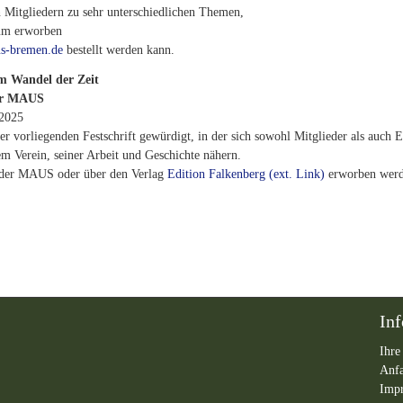
 Mitgliedern zu sehr unterschiedlichen Themen,
um erworben
s-bremen.de
bestellt werden kann.
m Wandel der Zeit
der MAUS
 2025
r vorliegenden Festschrift gewürdigt, in der sich sowohl Mitglieder als auch 
em Verein, seiner Arbeit und Geschichte nähern.
e der MAUS oder über den Verlag
Edition Falkenberg (ext. Link)
erworben werd
In
Ihre
Anf
Imp