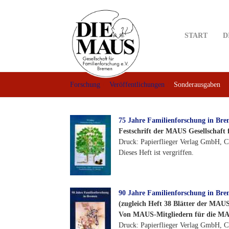
Skip
to
main
START
D
content
Forschung
Veröffentlichungen
Sonderausgaben
75 Jahre Familienforschung in Br
Festschrift der MAUS Gesellschaft
Druck: Papierflieger Verlag GmbH, Cl
Dieses Heft ist vergriffen.
90 Jahre Familienforschung in Br
(zugleich Heft 38 Blätter der MAU
Von MAUS-Mitgliedern für die MA
Druck: Papierflieger Verlag GmbH, Cl