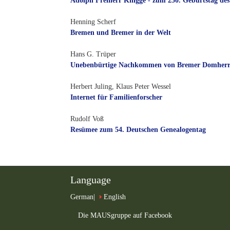
Adolph Freiherr Knigge - zum 250. Geburtstag des
Henning Scherf
Bremen und Bremer in der Welt
Hans G. Trüper
Unebenbürtige Nachkommen von Bremer Domherren
Herbert Juling, Klaus Peter Wessel
Internet für Familienforscher
Rudolf Voß
Resümee zum 54. Deutschen Genealogentag
Language
German
English
Die MAUSgruppe auf Facebook