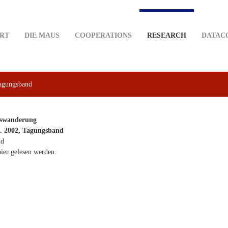
RT
DIE MAUS
COOPERATIONS
RESEARCH
DATAC
Tagungsband
uswanderung
9. 2002, Tagungsband
ld
ier gelesen werden.