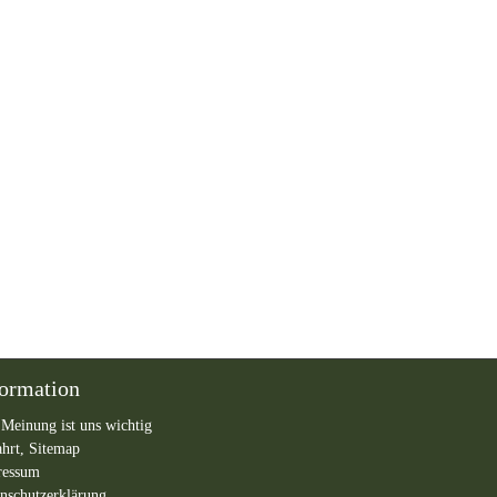
formation
 Meinung ist uns wichtig
ahrt,
Sitemap
ressum
nschutzerklärung