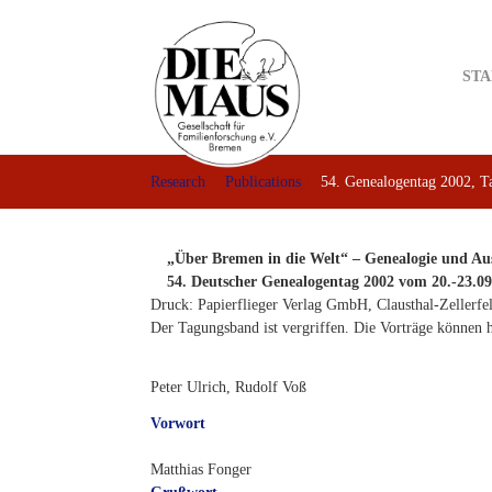
Skip
to
main
STA
content
Research
Publications
54. Genealogentag 2002, 
„Über Bremen in die Welt“ – Genealogie und A
54. Deutscher Genealogentag 2002 vom 20.-23.0
Druck: Papierflieger Verlag GmbH, Clausthal-Zellerfe
Der Tagungsband ist vergriffen. Die Vorträge können h
Peter Ulrich, Rudolf Voß
Vorwort
Matthias Fonger