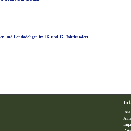
 Aufklärers in Bremen
 und Landadeligen im 16. und 17. Jahrhundert
In
Ihre
Anf
Imp
Date