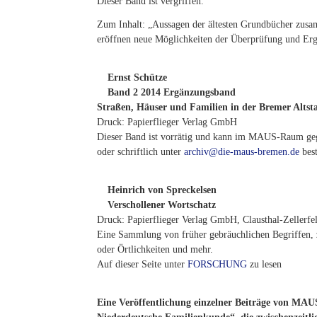
Dieser Band ist vergriffen.
Zum Inhalt: „Aussagen der ältesten Grundbücher zusa
eröffnen neue Möglichkeiten der Überprüfung und Erg
Ernst Schütze
Band 2 2014 Ergänzungsband
Straßen, Häuser und Familien in der Bremer Altst
Druck: Papierflieger Verlag GmbH
Dieser Band ist vorrätig und kann im MAUS-Raum ge
oder schriftlich unter
archiv@die-maus-bremen.de
best
Heinrich von Spreckelsen
Verschollener Wortschatz
Druck: Papierflieger Verlag GmbH, Clausthal-Zellerfe
Eine Sammlung von früher gebräuchlichen Begriffen, 
oder Örtlichkeiten und mehr.
Auf dieser Seite unter
FORSCHUNG
zu lesen
Eine Veröffentlichung einzelner Beiträge von MAUS-