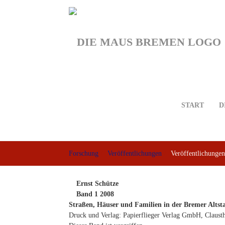
Skip
to
main
content
START
D
Forschung
Veröffentlichungen
Veröffentlichungen
Ernst Schütze
Band 1 2008
Straßen, Häuser und Familien in der Bremer Altst
Druck und Verlag: Papierflieger Verlag GmbH, Clausth