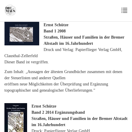
Skip
to
main
To
content
Ernst Schütze
nav
Band 1 2008
Straßen, Häuser und Familien in der Bremer
Altstadt im 16.Jahrhundert
Druck und Verlag: Papierflieger Verlag GmbH,
Clausthal-Zellerfeld
Dieser Band ist vergriffen.
Zum Inhalt: „Aussagen der ältesten Grundbücher zusammen mit denen
der Steuerlisten und anderer Quellen
eröffnen neue Möglichkeiten der Überprüfung und Ergänzung
topographischer und genealogischer Überlieferungen.“
Ernst Schütze
Band 2 2014 Ergänzungsband
Straßen, Häuser und Familien in der Bremer Altstadt
im 16.Jahrhundert
Druck: Papierflieger Verlag GmbH