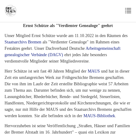
Skip
to
main
To
content
Ernst Schütze als "Verdienter Genealoge" geehrt
nav
Unser Mitglied Ernst Schütze wurde am 11.10.2022 in den Räumen des
Staatsarchivs Bremen
als "Verdienter Genealoge" im Rahmen eines
Festaktes geehrt. Unser Dachverband Deutsche
Arbeitsgemeinschaft
genealogischer Verbände (DAGV)
ehrt jedes Jahr besonders
verdienstvolle Mitglieder seiner Mitgliedsvereine.
Herr Schütze ist seit fast 40 Jahren Mitglied der
MAUS
und hat in dieser
Zeit ein umfangreiches Werk zur Frühgeschichte Bremens geschaffen.
Die von ihm im Laufe der Zeit erstellte Bibliographie weist 57 Arbeiten
zum Thema aus. Darunter befinden sich, um nur wenige zu nennen,
Lassungsbücher, Rhederbücher, Rende- und Stedegeld, Steuerlisten,
Handfesten, Niedergerichtsprotokolle und Kirchen­rechnungen, die wie er
sagte, nur mit Hilfe der MAUS und des Staatsarchivs Bremens geschaffen
werden konnten. Sie alle befinden sich in der
MAUS-Bibliothek
.
Hervorzuheben ist seine Veröffentlichung „Straßen, Häuser und Familien
der Bremer Altstadt im 16. Jahrhundert“ – quasi ein Lexikon zur