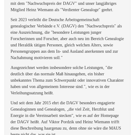
mit dem "Nachwuchspreis der DAGV" und unser langjähriges
Mitglied Heinz Wiemann als "Verdienter Genealoge" geehrt.
Seit 2023 verleiht die Deutsche Arbeitsgemeinschaft
genealogischer Verbände e.V. (DAGV) den "Nachwuchspreis" als
eine Auszeichnung, die "besondere Leistungen junger
Forscherinnen und Forscher, aber auch neu im Bereich Genealogie
und Heraldik
tätigen Personen, gleich welchen Alters, sowie
Personengruppen aus dem In- und Ausland anerkennen und zur
Nachahmung motivieren soll."
Ausgezeichnet werden insbesondere solche Leistungen, "die
deutlich über das normale Maß hinausgehen, ein bisher
unbekanntes Thema zum Schwerpunkt oder innovativen Charakter
haben und von allgemeinem Interesse sind.", wie es in der
Verleihungssatzung heißt.
Und seit dem Jahr 2015 ehrt die DAGV besonders engagierte
Genealoginnen und Genealogen, „die viel Zeit, Herzblut und
Energie in die Vereinsarbeit stecken“, wie es auf der Homepage
der DAGV heißt. Auf Viktor Pordzik und Heinz Wiemann trifft
diese Beschreibung haargenau zu, denn ohne sie wäre die MAUS
heute nicht das, was sie ist.