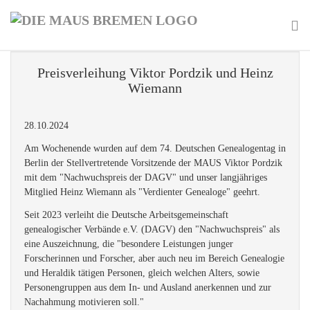
Skip
to
main
To
content
na
Preisverleihung Viktor Pordzik und Heinz
Wiemann
28.10.2024
Am Wochenende wurden auf dem 74. Deutschen Genealogentag in
Berlin der Stellvertretende Vorsitzende der MAUS Viktor Pordzik
mit dem "Nachwuchspreis der DAGV" und unser langjähriges
Mitglied Heinz Wiemann als "Verdienter Genealoge" geehrt.
Seit 2023 verleiht die Deutsche Arbeitsgemeinschaft
genealogischer Verbände e.V. (DAGV) den "Nachwuchspreis" als
eine Auszeichnung, die "besondere Leistungen junger
Forscherinnen und Forscher, aber auch neu im Bereich Genealogie
und Heraldik
tätigen Personen, gleich welchen Alters, sowie
Personengruppen aus dem In- und Ausland anerkennen und zur
Nachahmung motivieren soll."