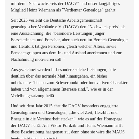
mit dem "Nachwuchspreis der DAGV" und unser langjähriges
Mitglied Heinz Wiemann als "Verdienter Genealoge" geehrt.
Seit 2023 verleiht die Deutsche Arbeitsgemeinschaft
genealogischer Verbände e.V. (DAGV) den "Nachwuchspreis" als
eine Auszeichnung, die "besondere Leistungen junger
Forscherinnen und Forscher, aber auch neu im Bereich Genealogie
und Heraldik
tätigen Personen, gleich welchen Alters, sowie
Personengruppen aus dem In- und Ausland anerkennen und zur
Nachahmung motivieren soll."
Ausgezeichnet werden insbesondere solche Leistungen, "die
deutlich über das normale Maß hinausgehen, ein bisher
unbekanntes Thema zum Schwerpunkt oder innovativen Charakter
haben und von allgemeinem Interesse sind.", wie es in der
Verleihungssatzung heißt.
Und seit dem Jahr 2015 ehrt die DAGV besonders engagierte
Genealoginnen und Genealogen, „die viel Zeit, Herzblut und
Energie in die Vereinsarbeit stecken“, wie es auf der Homepage
der DAGV heißt. Auf Viktor Pordzik und Heinz Wiemann trifft
diese Beschreibung haargenau zu, denn ohne sie wäre die MAUS
heute nicht das, was sie ist.