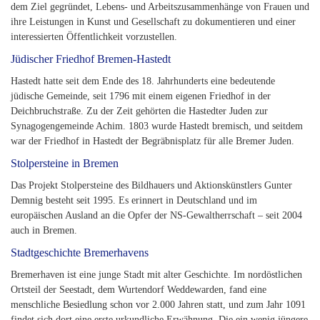
dem Ziel gegründet, Lebens- und Arbeitszusammenhänge von Frauen und
ihre Leistungen in Kunst und Gesellschaft zu dokumentieren und einer
interessierten Öffentlichkeit vorzustellen.
Jüdischer Friedhof Bremen-Hastedt
Hastedt hatte seit dem Ende des 18. Jahrhunderts eine bedeutende
jüdische Gemeinde, seit 1796 mit einem eigenen Friedhof in der
Deichbruchstraße. Zu der Zeit gehörten die Hastedter Juden zur
Synagogengemeinde Achim. 1803 wurde Hastedt bremisch, und seitdem
war der Friedhof in Hastedt der Begräbnisplatz für alle Bremer Juden.
Stolpersteine in Bremen
Das Projekt Stolpersteine des Bildhauers und Aktionskünstlers Gunter
Demnig besteht seit 1995. Es erinnert in Deutschland und im
europäischen Ausland an die Opfer der NS-Gewaltherrschaft – seit 2004
auch in Bremen.
Stadtgeschichte Bremerhavens
Bremerhaven ist eine junge Stadt mit alter Geschichte. Im nordöstlichen
Ortsteil der Seestadt, dem Wurtendorf Weddewarden, fand eine
menschliche Besiedlung schon vor 2.000 Jahren statt, und zum Jahr 1091
findet sich dort eine erste urkundliche Erwähnung. Die ein wenig jüngere