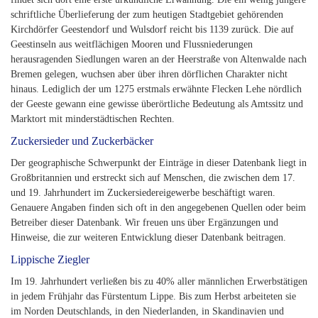
schriftliche Überlieferung der zum heutigen Stadtgebiet gehörenden
Kirchdörfer Geestendorf und Wulsdorf reicht bis 1139 zurück. Die auf
Geestinseln aus weitflächigen Mooren und Flussniederungen
herausragenden Siedlungen waren an der Heerstraße von Altenwalde nach
Bremen gelegen, wuchsen aber über ihren dörflichen Charakter nicht
hinaus. Lediglich der um 1275 erstmals erwähnte Flecken Lehe nördlich
der Geeste gewann eine gewisse überörtliche Bedeutung als Amtssitz und
Marktort mit minderstädtischen Rechten.
Zuckersieder und Zuckerbäcker
Der geographische Schwerpunkt der Einträge in dieser Datenbank liegt in
Großbritannien und erstreckt sich auf Menschen, die zwischen dem 17.
und 19. Jahrhundert im Zuckersiedereigewerbe beschäftigt waren.
Genauere Angaben finden sich oft in den angegebenen Quellen oder beim
Betreiber dieser Datenbank. Wir freuen uns über Ergänzungen und
Hinweise, die zur weiteren Entwicklung dieser Datenbank beitragen.
Lippische Ziegler
Im 19. Jahrhundert verließen bis zu 40% aller männlichen Erwerbstätigen
in jedem Frühjahr das Fürstentum Lippe. Bis zum Herbst arbeiteten sie
im Norden Deutschlands, in den Niederlanden, in Skandinavien und