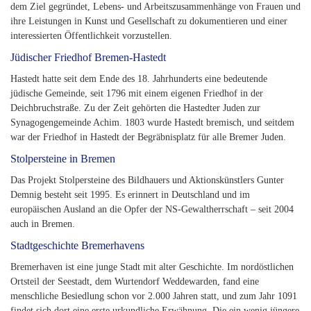
dem Ziel gegründet, Lebens- und Arbeitszusammenhänge von Frauen und
ihre Leistungen in Kunst und Gesellschaft zu dokumentieren und einer
interessierten Öffentlichkeit vorzustellen.
Jüdischer Friedhof Bremen-Hastedt
Hastedt hatte seit dem Ende des 18. Jahrhunderts eine bedeutende
jüdische Gemeinde, seit 1796 mit einem eigenen Friedhof in der
Deichbruchstraße. Zu der Zeit gehörten die Hastedter Juden zur
Synagogengemeinde Achim. 1803 wurde Hastedt bremisch, und seitdem
war der Friedhof in Hastedt der Begräbnisplatz für alle Bremer Juden.
Stolpersteine in Bremen
Das Projekt Stolpersteine des Bildhauers und Aktionskünstlers Gunter
Demnig besteht seit 1995. Es erinnert in Deutschland und im
europäischen Ausland an die Opfer der NS-Gewaltherrschaft – seit 2004
auch in Bremen.
Stadtgeschichte Bremerhavens
Bremerhaven ist eine junge Stadt mit alter Geschichte. Im nordöstlichen
Ortsteil der Seestadt, dem Wurtendorf Weddewarden, fand eine
menschliche Besiedlung schon vor 2.000 Jahren statt, und zum Jahr 1091
findet sich dort eine erste urkundliche Erwähnung. Die ein wenig jüngere