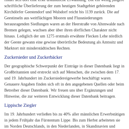
schriftliche Überlieferung der zum heutigen Stadtgebiet gehörenden
Kirchdörfer Geestendorf und Wulsdorf reicht bis 1139 zurück. Die auf
Geestinseln aus weitflächigen Mooren und Flussniederungen
herausragenden Siedlungen waren an der Heerstraße von Altenwalde nach
Bremen gelegen, wuchsen aber über ihren dörflichen Charakter nicht
hinaus. Lediglich der um 1275 erstmals erwähnte Flecken Lehe nördlich
der Geeste gewann eine gewisse überörtliche Bedeutung als Amtssitz und
Marktort mit minderstädtischen Rechten.
Zuckersieder und Zuckerbäcker
Der geographische Schwerpunkt der Einträge in dieser Datenbank liegt in
Großbritannien und erstreckt sich auf Menschen, die zwischen dem 17.
und 19. Jahrhundert im Zuckersiedereigewerbe beschäftigt waren.
Genauere Angaben finden sich oft in den angegebenen Quellen oder beim
Betreiber dieser Datenbank. Wir freuen uns über Ergänzungen und
Hinweise, die zur weiteren Entwicklung dieser Datenbank beitragen.
Lippische Ziegler
Im 19. Jahrhundert verließen bis zu 40% aller männlichen Erwerbstätigen
in jedem Frühjahr das Fürstentum Lippe. Bis zum Herbst arbeiteten sie
im Norden Deutschlands, in den Niederlanden, in Skandinavien und