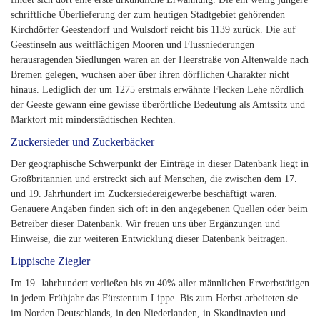
schriftliche Überlieferung der zum heutigen Stadtgebiet gehörenden
Kirchdörfer Geestendorf und Wulsdorf reicht bis 1139 zurück. Die auf
Geestinseln aus weitflächigen Mooren und Flussniederungen
herausragenden Siedlungen waren an der Heerstraße von Altenwalde nach
Bremen gelegen, wuchsen aber über ihren dörflichen Charakter nicht
hinaus. Lediglich der um 1275 erstmals erwähnte Flecken Lehe nördlich
der Geeste gewann eine gewisse überörtliche Bedeutung als Amtssitz und
Marktort mit minderstädtischen Rechten.
Zuckersieder und Zuckerbäcker
Der geographische Schwerpunkt der Einträge in dieser Datenbank liegt in
Großbritannien und erstreckt sich auf Menschen, die zwischen dem 17.
und 19. Jahrhundert im Zuckersiedereigewerbe beschäftigt waren.
Genauere Angaben finden sich oft in den angegebenen Quellen oder beim
Betreiber dieser Datenbank. Wir freuen uns über Ergänzungen und
Hinweise, die zur weiteren Entwicklung dieser Datenbank beitragen.
Lippische Ziegler
Im 19. Jahrhundert verließen bis zu 40% aller männlichen Erwerbstätigen
in jedem Frühjahr das Fürstentum Lippe. Bis zum Herbst arbeiteten sie
im Norden Deutschlands, in den Niederlanden, in Skandinavien und