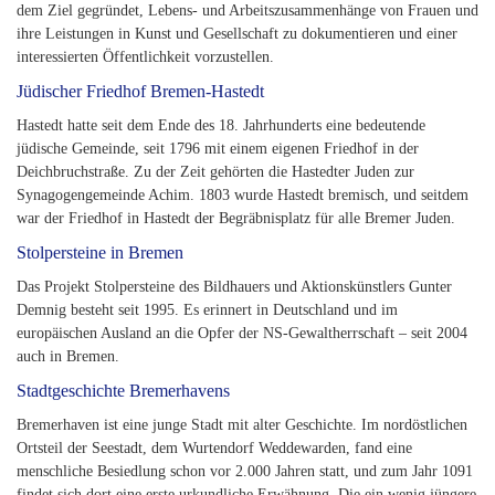
dem Ziel gegründet, Lebens- und Arbeitszusammenhänge von Frauen und
ihre Leistungen in Kunst und Gesellschaft zu dokumentieren und einer
interessierten Öffentlichkeit vorzustellen.
Jüdischer Friedhof Bremen-Hastedt
Hastedt hatte seit dem Ende des 18. Jahrhunderts eine bedeutende
jüdische Gemeinde, seit 1796 mit einem eigenen Friedhof in der
Deichbruchstraße. Zu der Zeit gehörten die Hastedter Juden zur
Synagogengemeinde Achim. 1803 wurde Hastedt bremisch, und seitdem
war der Friedhof in Hastedt der Begräbnisplatz für alle Bremer Juden.
Stolpersteine in Bremen
Das Projekt Stolpersteine des Bildhauers und Aktionskünstlers Gunter
Demnig besteht seit 1995. Es erinnert in Deutschland und im
europäischen Ausland an die Opfer der NS-Gewaltherrschaft – seit 2004
auch in Bremen.
Stadtgeschichte Bremerhavens
Bremerhaven ist eine junge Stadt mit alter Geschichte. Im nordöstlichen
Ortsteil der Seestadt, dem Wurtendorf Weddewarden, fand eine
menschliche Besiedlung schon vor 2.000 Jahren statt, und zum Jahr 1091
findet sich dort eine erste urkundliche Erwähnung. Die ein wenig jüngere