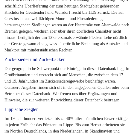
schriftliche Überlieferung der zum heutigen Stadtgebiet gehörenden
Kirchdörfer Geestendorf und Wulsdorf reicht bis 1139 zurück. Die auf
Geestinseln aus weitflächigen Mooren und Flussniederungen
herausragenden Siedlungen waren an der Heerstraße von Altenwalde nach
Bremen gelegen, wuchsen aber über ihren dörflichen Charakter nicht
hinaus. Lediglich der um 1275 erstmals erwähnte Flecken Lehe nördlich
der Geeste gewann eine gewisse überörtliche Bedeutung als Amtssitz und
Marktort mit minderstädtischen Rechten.
Zuckersieder und Zuckerbäcker
Der geographische Schwerpunkt der Einträge in dieser Datenbank liegt in
Großbritannien und erstreckt sich auf Menschen, die zwischen dem 17.
und 19. Jahrhundert im Zuckersiedereigewerbe beschäftigt waren.
Genauere Angaben finden sich oft in den angegebenen Quellen oder beim
Betreiber dieser Datenbank. Wir freuen uns über Ergänzungen und
Hinweise, die zur weiteren Entwicklung dieser Datenbank beitragen.
Lippische Ziegler
Im 19. Jahrhundert verließen bis zu 40% aller männlichen Erwerbstätigen
in jedem Frühjahr das Fürstentum Lippe. Bis zum Herbst arbeiteten sie
im Norden Deutschlands, in den Niederlanden, in Skandinavien und