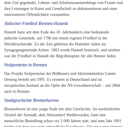
dem Ziel gegründet, Lebens- und Arbeitszusammenhänge von Frauen und
ihre Leistungen in Kunst und Gesellschaft zu dokumentieren und einer
interessierten Öffentlichkeit vorzustellen.
Jüdischer Friedhof Bremen-Hastedt
Hastedt hatte seit dem Ende des 18. Jahrhunderts eine bedeutende
jüdische Gemeinde, seit 1796 mit einem eigenen Friedhof in der
Deichbruchstraße. Zu der Zeit gehörten die Hastedter Juden zur
Synagogengemeinde Achim. 1803 wurde Hastedt bremisch, und seitdem
war der Friedhof in Hastedt der Begräbnisplatz für alle Bremer Juden.
Stolpersteine in Bremen
Das Projekt Stolpersteine des Bildhauers und Aktionskünstlers Gunter
Demnig besteht seit 1995. Es erinnert in Deutschland und im
europäischen Ausland an die Opfer der NS-Gewaltherrschaft – seit 2004
auch in Bremen.
Stadtgeschichte Bremerhavens
Bremerhaven ist eine junge Stadt mit alter Geschichte. Im nordöstlichen
Ortsteil der Seestadt, dem Wurtendorf Weddewarden, fand eine
menschliche Besiedlung schon vor 2.000 Jahren statt, und zum Jahr 1091
findet sich dort eine erste urkundliche Erwähnung. Die ein wenig jüngere