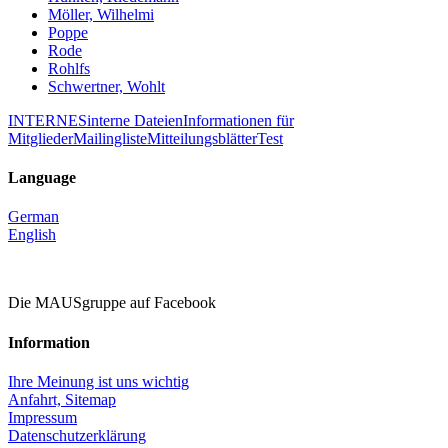
Möller, Wilhelmi
Poppe
Rode
Rohlfs
Schwertner, Wohlt
INTERNES
interne Dateien
Informationen für
Mitglieder
Mailingliste
Mitteilungsblätter
Test
Language
German
English
Die MAUSgruppe auf Facebook
Information
Ihre Meinung ist uns wichtig
Anfahrt,
Sitemap
Impressum
Datenschutzerklärung