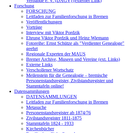
Verbände e. V. (DAGV) (externer Link)
Forschung
FORSCHUNG
Leitfaden zur Familienforschung in Bremen
Veröffentlichungen
Vorträge
Interview mit Viktor Pordzik
Ehrung Viktor Pordzik und Heinz Wiemann
Fotoreihe: Ernst Schütze als "Verdienter Genealoge"
geehrt
Regionale Experten der MAUS
Bremer Archive, Museen und Vereine (ext. Links)
Externe Links
Verschollener Wortschatz
Meilenstein für die Genealogie – bremische
Personenstandsregister, Zivilstandsregister und
Stammtafeln online!
Datensammlungen
DATENSAMMLUNGEN
Leitfaden zur Familienforschung in Bremen
Metasuche
Personenstandsregister ab 1874/76
Zivilstandsregister 1811-1875
Stammtafeln 1824 - 1933
Kirchenbücher