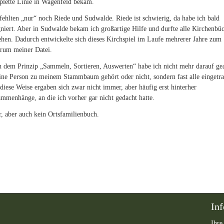
lette Linie in Wagenfeld bekam.
fehlten „nur“ noch Riede und Sudwalde. Riede ist schwierig, da habe ich bald
gniert. Aber in Sudwalde bekam ich großartige Hilfe und durfte alle Kirchenbü
ehen. Dadurch entwickelte sich dieses Kirchspiel im Laufe mehrerer Jahre zum
rum meiner Datei.
 dem Prinzip „Sammeln, Sortieren, Auswerten“ habe ich nicht mehr darauf gea
ine Person zu meinem Stammbaum gehört oder nicht, sondern fast alle eingetr
diese Weise ergaben sich zwar nicht immer, aber häufig erst hinterher
mmenhänge, an die ich vorher gar nicht gedacht hatte.
, aber auch kein Ortsfamilienbuch.
In
Ihre