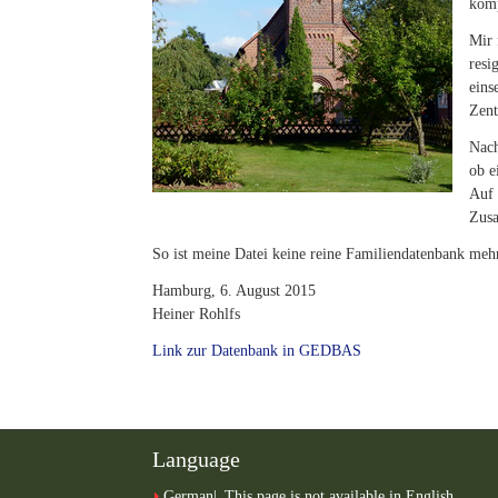
komp
Mir 
resi
eins
Zent
Nach
ob e
Auf 
Zusa
So ist meine Datei keine reine Familiendatenbank mehr
Hamburg, 6. August 2015
Heiner Rohlfs
Link zur Datenbank in GEDBAS
Language
German
This page is not available in English