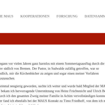
IE MAUS
KOOPERATIONEN
FORSCHUNG
DATENSAM
egann vor vielen Jahren ganz harmlos mit einem Sommertagsausflug durch die
er südlich von Bremen. Der Pastor, in Sudwalde zufällig getroffen, war so
ndlich, mir die Kirchenbücher zu zeigen und sogar einen meiner Vorfahren
uszusuchen.
 einmal neugierig geworden, suchte ich weiter und wurde bald Mitglied der M
 bekam ich hervorragende Unterstützung von Heinz Früchtenicht und Ulrich Bu
rch ich den gesamten Zweig meiner Familie in Achim vervollständigen konnte
er fand ich ebenfalls bei der MAUS Kontakt zu Timo Friedhoff, von dem ich 