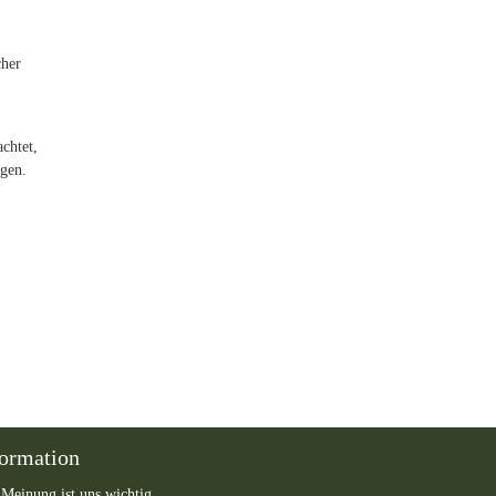
cher
chtet,
agen.
formation
 Meinung ist uns wichtig