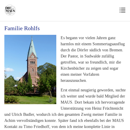
Skip
to
main
To
content
Familie Rohlfs
nav
Es begann vor vielen Jahren ganz
harmlos mit einem Sommertagsausflug
durch die Dörfer südlich von Bremen.
Der Pastor, in Sudwalde zufällig
getroffen, war so freundlich, mir die
Kirchenbücher zu zeigen und sogar
einen meiner Vorfahren
herauszusuchen.
Erst einmal neugierig geworden, suchte
ich weiter und wurde bald Mitglied der
MAUS. Dort bekam ich hervorragende
Unterstützung von Heinz Früchtenicht
und Ulrich Budler, wodurch ich den gesamten Zweig meiner Familie in
Achim vervollständigen konnte. Später fand ich ebenfalls bei der MAUS
Kontakt zu Timo Friedhoff, von dem ich meine komplette Linie in