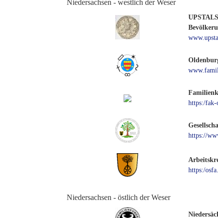
Niedersachsen - westlich der Weser
UPSTALSBO
Bevölkerun
www.upsta
Oldenburg
www.famil
Familienk
https:/fak
Gesellsch
https://w
Arbeitskr
https:/osfa
Niedersachsen - östlich der Weser
Niedersäc