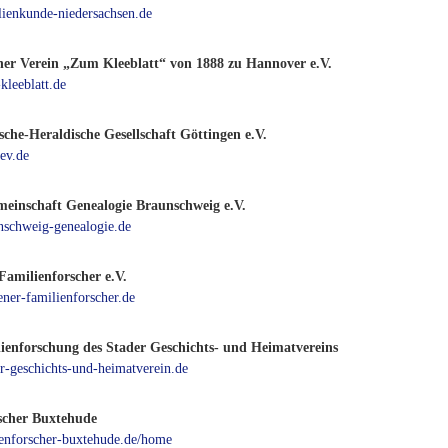
ienkunde-niedersachsen.de
her Verein „Zum Kleeblatt“ von 1888 zu Hannover e.V.
leeblatt.de
sche-Heraldische Gesellschaft Göttingen e.V.
ev.de
meinschaft Genealogie Braunschweig e.V.
schweig-genealogie.de
Familienforscher e.V.
ner-familienforscher.de
enforschung des Stader Geschichts- und Heimatvereins
-geschichts-und-heimatverein.de
scher Buxtehude
nenforscher-buxtehude.de/home