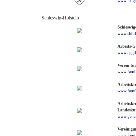
www.hf-ge
Schleswig-Holstein
Schleswig
www.shfa1
Arbeits-G
www.aggs
Verein fü
www.famil
Arbeitskre
www.famfl
Arbeitskr
Landeskun
www.genea
Vereinigu
www.famil