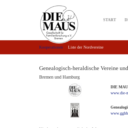
Skip
to
main
START
D
content
Kooperationen
Liste der Nordvereine
Genealogisch-heraldische Vereine un
Bremen und Hamburg
DIE MAUS,
www.die-m
Genealogi
www.gghh