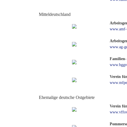
Mitteldeutschland
Arbeitsge
www.amf-v
Arbeitsge
www.ag-ge
Familien-
www.bggro
Verein fü
www.mfpe
Ehemalige deutsche Ostgebiete
Verein fü
www.vffo
Pommersch