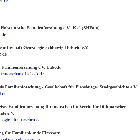
n.de
-Holsteinische Familienforschung e.V., Kiel (SHFam)
.de
emeinschaft Genealogie Schleswig-Holstein e.V.
h.de
r Familienforschung e.V. Lübeck
ienforschung-luebeck.de
is Familienforschung - Gesellschaft für Flensburger Stadtgeschichte e.V.
.de
eises Familienforschung Dithmarschen im Verein für Dithmarscher
de e.V.
logie-dithmarschen.de
ng für Familienkunde Elmshorn
ienkunde-elmshorn.de