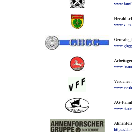
www.famil
Heraldisc
www.zum-k
Genealogi
www.ghgg
Arbeitsge
www.braun
Verdener 
www.verde
AG-Famili
www.stader
Ahnenfor
https://ah