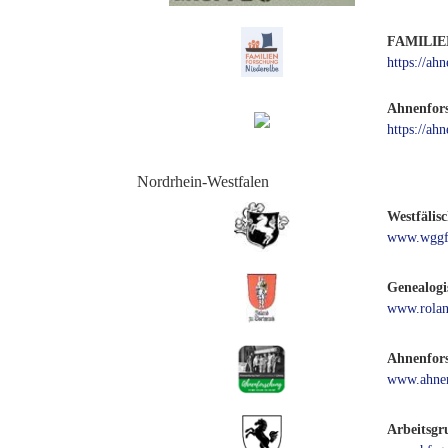
FAMILIE
https://ah
Ahnenfors
https://ah
Nordrhein-Westfalen
Westfälis
www.wggf
Genealogi
www.rolan
Ahnenfor
www.ahnen
Arbeitsgr