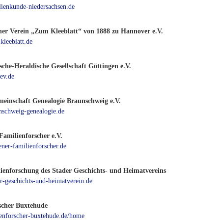
ienkunde-niedersachsen.de
her Verein „Zum Kleeblatt“ von 1888 zu Hannover e.V.
leeblatt.de
sche-Heraldische Gesellschaft Göttingen e.V.
ev.de
meinschaft Genealogie Braunschweig e.V.
schweig-genealogie.de
Familienforscher e.V.
ner-familienforscher.de
enforschung des Stader Geschichts- und Heimatvereins
-geschichts-und-heimatverein.de
scher Buxtehude
nenforscher-buxtehude.de/home