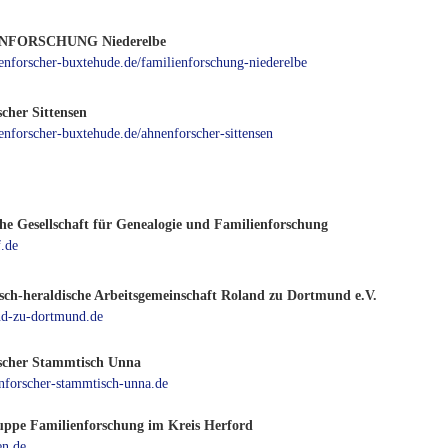
NFORSCHUNG Niederelbe
nenforscher-buxtehude.de/familienforschung-niederelbe
cher Sittensen
nenforscher-buxtehude.de/ahnenforscher-sittensen
che Gesellschaft für Genealogie und Familienforschung
.de
sch-heraldische Arbeitsgemeinschaft Roland zu Dortmund e.V.
d-zu-dortmund.de
scher Stammtisch Unna
forscher-stammtisch-unna.de
uppe Familienforschung im Kreis Herford
n.de