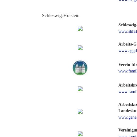
Schleswig-Holstein
Schleswig
www.shfa1
Arbeits-G
www.aggs
Verein fü
www.famil
Arbeitskre
www.famfl
Arbeitskr
Landeskun
www.genea
Vereinigu
www.famil