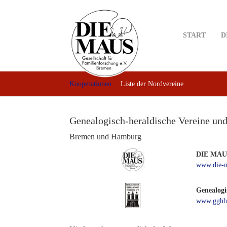
Skip
to
main
START
D
content
Kooperationen
Liste der Nordvereine
Genealogisch-heraldische Vereine un
Bremen und Hamburg
DIE MAUS,
www.die-m
Genealogi
www.gghh