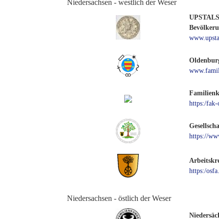
Niedersachsen - westlich der Weser
UPSTALSBO
Bevölkerun
www.upsta
Oldenburg
www.famil
Familienk
https:/fak
Gesellsch
https://w
Arbeitskr
https:/osfa
Niedersachsen - östlich der Weser
Niedersäc