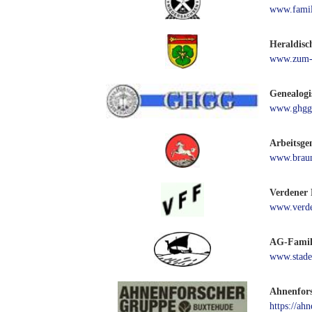
www.famil
Heraldisc
www.zum-k
Genealogi
www.ghgg
Arbeitsge
www.braun
Verdener 
www.verde
AG-Famili
www.stader
Ahnenfor
https://ah