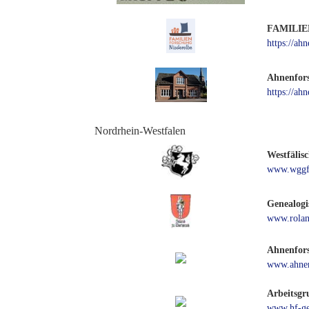
FAMILIE
https://ah
Ahnenfors
https://ah
Nordrhein-Westfalen
Westfälis
www.wggf
Genealogi
www.rolan
Ahnenfor
www.ahnen
Arbeitsgr
www.hf-ge