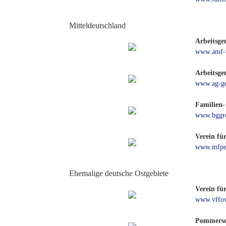
Mitteldeutschland
Arbeitsge
www.amf-v
Arbeitsge
www.ag-ge
Familien-
www.bggro
Verein fü
www.mfpe
Ehemalige deutsche Ostgebiete
Verein fü
www.vffo
Pommersch