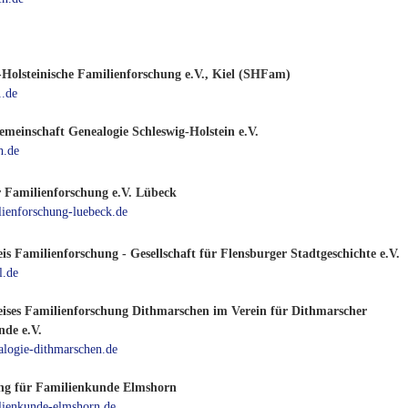
-Holsteinische Familienforschung e.V., Kiel (SHFam)
.de
emeinschaft Genealogie Schleswig-Holstein e.V.
h.de
r Familienforschung e.V. Lübeck
ienforschung-luebeck.de
is Familienforschung - Gesellschaft für Flensburger Stadtgeschichte e.V.
.de
eises Familienforschung Dithmarschen im Verein für Dithmarscher
de e.V.
logie-dithmarschen.de
ng für Familienkunde Elmshorn
ienkunde-elmshorn.de