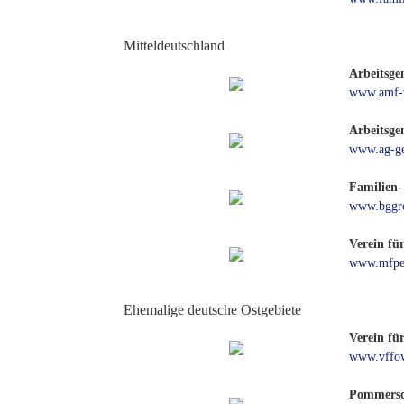
Mitteldeutschland
Arbeitsge
www.amf-v
Arbeitsge
www.ag-ge
Familien-
www.bggro
Verein fü
www.mfpe
Ehemalige deutsche Ostgebiete
Verein fü
www.vffo
Pommersch