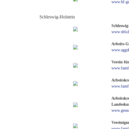
www.hf-ge
Schleswig-Holstein
Schleswig
www.shfa1
Arbeits-G
www.aggs
Verein fü
www.famil
Arbeitskre
www.famfl
Arbeitskr
Landeskun
www.genea
Vereinigu
www.famil