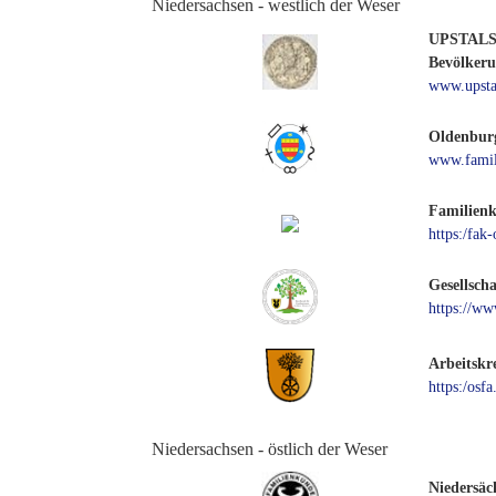
Niedersachsen - westlich der Weser
UPSTALSBO
Bevölkerun
www.upsta
Oldenburg
www.famil
Familienk
https:/fak
Gesellsch
https://w
Arbeitskr
https:/osfa
Niedersachsen - östlich der Weser
Niedersäc