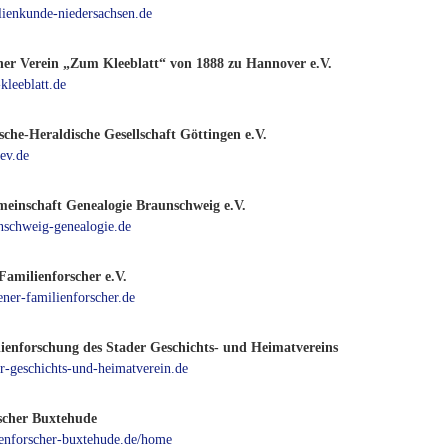
ienkunde-niedersachsen.de
her Verein „Zum Kleeblatt“ von 1888 zu Hannover e.V.
leeblatt.de
sche-Heraldische Gesellschaft Göttingen e.V.
ev.de
meinschaft Genealogie Braunschweig e.V.
schweig-genealogie.de
Familienforscher e.V.
ner-familienforscher.de
enforschung des Stader Geschichts- und Heimatvereins
-geschichts-und-heimatverein.de
scher Buxtehude
nenforscher-buxtehude.de/home