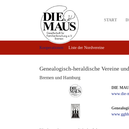
Skip
to
main
START
D
content
Kooperationen
Liste der Nordvereine
Genealogisch-heraldische Vereine un
Bremen und Hamburg
DIE MAUS,
www.die-m
Genealogi
www.gghh