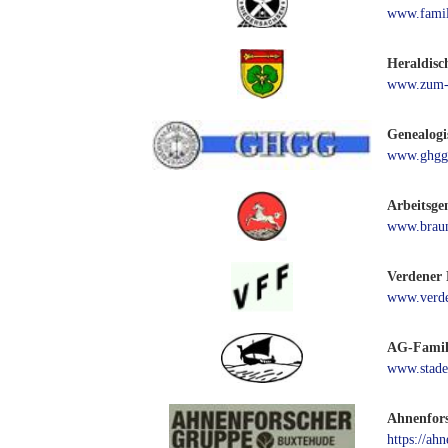
www.famil
Heraldisc
www.zum-k
Genealogi
www.ghgg
Arbeitsge
www.braun
Verdener 
www.verde
AG-Famili
www.stader
Ahnenfor
https://ah