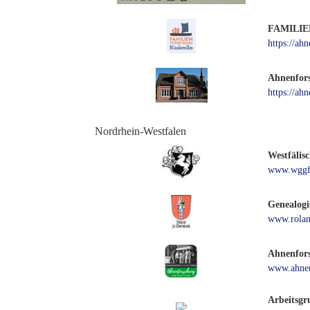
FAMILIE
https://ah
Ahnenfors
https://ah
Nordrhein-Westfalen
Westfälis
www.wggf
Genealogi
www.rolan
Ahnenfor
www.ahnen
Arbeitsgr