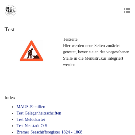
Skip
to
main
To
content
Test
nav
Testseite.
Hier werden neue Seiten zunächst
getestet, bevor sie an der vorgesehenen
Stelle in die Menüstrukur integriert
werden.
Index
MAUS-Familien
Test Gelegenheitsschriften
Test Meldekartei
Test Neustadt O.S.
Bremer Seeschiffsregister 1824 - 1868