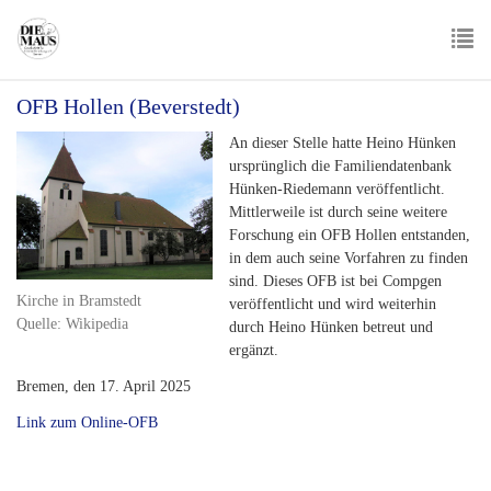
Skip
to
main
To
content
OFB Hollen (Beverstedt)
nav
An dieser Stelle hatte Heino Hünken
ursprünglich die Familiendatenbank
Hünken-Riedemann veröffentlicht.
Mittlerweile ist durch seine weitere
Forschung ein OFB Hollen entstanden,
in dem auch seine Vorfahren zu finden
sind. Dieses OFB ist bei Compgen
Kirche in Bramstedt
veröffentlicht und wird weiterhin
Quelle: Wikipedia
durch Heino Hünken betreut und
ergänzt.
Bremen, den 17. April 2025
Link zum Online-OFB