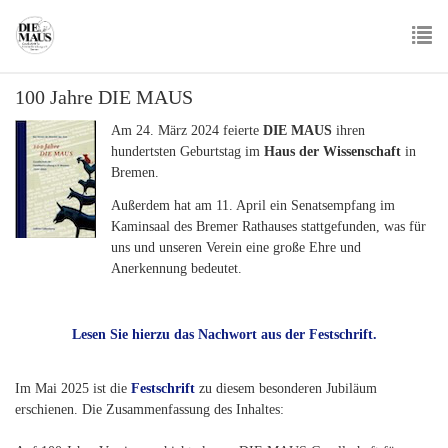
Skip
to
main
To
content
100 Jahre DIE MAUS
nav
Am 24. März 2024 feierte
DIE MAUS
ihren
hundertsten Geburtstag im
Haus der Wissenschaft
in
Bremen.
Außerdem hat am 11. April ein Senatsempfang im
Kaminsaal des Bremer Rathauses stattgefunden, was für
uns und unseren Verein eine große Ehre und
Anerkennung bedeutet.
Lesen Sie hierzu das Nachwort aus der Festschrift.
Im Mai 2025 ist die
Festschrift
zu diesem besonderen Jubiläum
erschienen. Die Zusammenfassung des Inhaltes: