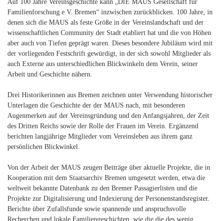
Auf 100 Jahre Vereinsgeschichte kann „DIE MAUS Gesellschaft für
Familienforschung e.V. Bremen“ inzwischen zurückblicken. 100 Jahre, in
denen sich die MAUS als feste Größe in der Vereinslandschaft und der
wissenschaftlichen Community der Stadt etabliert hat und die von Höhen
aber auch von Tiefen geprägt waren. Dieses besondere Jubiläum wird mit
der vorliegenden Festschrift gewürdigt, in der sich sowohl Mitglieder als
auch Externe aus unterschiedlichen Blickwinkeln dem Verein, seiner
Arbeit und Geschichte nähern.
Drei Historikerinnen aus Bremen zeichnen unter Verwendung historischer
Unterlagen die Geschichte der der MAUS nach, mit besonderen
Augenmerken auf der Vereinsgründung und den Anfangsjahren, der Zeit
des Dritten Reichs sowie der Rolle der Frauen im Verein. Ergänzend
berichten langjährige Mitglieder vom Vereinsleben aus ihrem ganz
persönlichen Blickwinkel.
Von der Arbeit der MAUS zeugen Beiträge über aktuelle Projekte, die in
Kooperation mit dem Staatsarchiv Bremen umgesetzt werden, etwa die
weltweit bekannte Datenbank zu den Bremer Passagierlisten und die
Projekte zur Digitalisierung und Indexierung der Personenstandsregister.
Berichte über Zufallsfunde sowie spannende und anspruchsvolle
Recherchen und lokale Familiengeschichten, wie die die des wenig