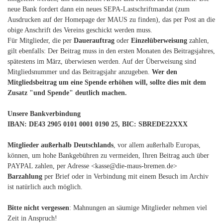
neue Bank fordert dann ein neues SEPA-Lastschriftmandat (zum
Ausdrucken auf der Homepage der MAUS zu finden), das per Post an die
obige Anschrift des Vereins geschickt werden muss.
Für Mitglieder, die per
Dauerauftrag
oder
Einzelüberweisung
zahlen,
gilt ebenfalls: Der Beitrag muss in den ersten Monaten des Beitragsjahres,
spätestens im März, überwiesen werden. Auf der Überweisung sind
Mitgliedsnummer und das Beitragsjahr anzugeben.
Wer den
Mitgliedsbeitrag um eine Spende erhöhen will, sollte dies mit dem
Zusatz "und Spende" deutlich machen.
Unsere Bankverbindung
IBAN: DE43 2905 0101 0001 0190 25, BIC: SBREDE22XXX
Mitglieder außerhalb Deutschlands
, vor allem außerhalb Europas,
können, um hohe Bankgebühren zu vermeiden, Ihren Beitrag auch über
PAYPAL zahlen, per Adresse <kasse@die-maus-bremen.de>
Barzahlung
per Brief oder in Verbindung mit einem Besuch im Archiv
ist natürlich auch möglich.
Bitte nicht vergessen
: Mahnungen an säumige Mitglieder nehmen viel
Zeit in Anspruch!