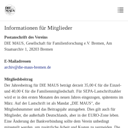
Skip
to
main
To
content
Informationen für Mitglieder
nav
Postanschrift des Vereins
DIE MAUS, Gesellschaft für Familienforschung e.V. Bremen, Am
Staatsarchiv 1, 28203 Bremen
E-Mailadressen
archiv@die-maus-bremen.de
Mitgliedsbeitrag
Der Jahresbeitrag für DIE MAUS beträgt derzeit 35,00 € für die Einzel-
und 40,00 € für die Familienmitgliedschaft. Für SEPA-Lastschriftzahler
wird er in den ersten Monaten des neuen Jahres eingezogen, spätestens im
März. Auf der Lastschrift ist als Mandat „DIE MAUS“, die
Mitgliedsnummer und das Beitragsjahr anzugeben. Dies gilt auch für
Mitglieder, die außerhalb Deutschlands, aber in der EURO-Zone leben.
Eine Änderung der Bankverbindung sollte dem Verein unbedingt
mitgeteilt werden, um zusätzliche Arbeit und Kosten zu vermeiden. Die