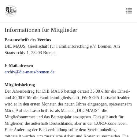
Skip
to
main
To
content
Informationen für Mitglieder
nav
Postanschrift des Vereins
DIE MAUS, Gesellschaft für Familienforschung e.V. Bremen, Am
Staatsarchiv 1, 28203 Bremen
E-Mailadressen
archiv@die-maus-bremen.de
Mitgliedsbeitrag
Der Jahresbeitrag für DIE MAUS beträgt derzeit 35,00 € für die Einzel-
und 40,00 € für die Familienmitgliedschaft. Für SEPA-Lastschriftzahler
wird er in den ersten Monaten des neuen Jahres eingezogen, spätestens im
März. Auf der Lastschrift ist als Mandat „DIE MAUS“, die
Mitgliedsnummer und das Beitragsjahr anzugeben. Dies gilt auch für
Mitglieder, die außerhalb Deutschlands, aber in der EURO-Zone leben.
Eine Änderung der Bankverbindung sollte dem Verein unbedingt
mitgeteilt werden, um zusätzliche Arbeit und Kosten zu vermeiden. Die