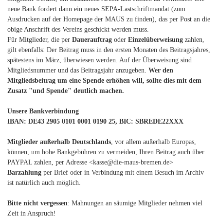
neue Bank fordert dann ein neues SEPA-Lastschriftmandat (zum
Ausdrucken auf der Homepage der MAUS zu finden), das per Post an die
obige Anschrift des Vereins geschickt werden muss.
Für Mitglieder, die per
Dauerauftrag
oder
Einzelüberweisung
zahlen,
gilt ebenfalls: Der Beitrag muss in den ersten Monaten des Beitragsjahres,
spätestens im März, überwiesen werden. Auf der Überweisung sind
Mitgliedsnummer und das Beitragsjahr anzugeben.
Wer den
Mitgliedsbeitrag um eine Spende erhöhen will, sollte dies mit dem
Zusatz "und Spende" deutlich machen.
Unsere Bankverbindung
IBAN: DE43 2905 0101 0001 0190 25, BIC: SBREDE22XXX
Mitglieder außerhalb Deutschlands
, vor allem außerhalb Europas,
können, um hohe Bankgebühren zu vermeiden, Ihren Beitrag auch über
PAYPAL zahlen, per Adresse <kasse@die-maus-bremen.de>
Barzahlung
per Brief oder in Verbindung mit einem Besuch im Archiv
ist natürlich auch möglich.
Bitte nicht vergessen
: Mahnungen an säumige Mitglieder nehmen viel
Zeit in Anspruch!