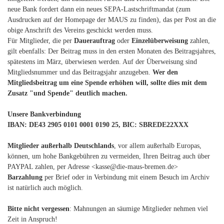
neue Bank fordert dann ein neues SEPA-Lastschriftmandat (zum
Ausdrucken auf der Homepage der MAUS zu finden), das per Post an die
obige Anschrift des Vereins geschickt werden muss.
Für Mitglieder, die per
Dauerauftrag
oder
Einzelüberweisung
zahlen,
gilt ebenfalls: Der Beitrag muss in den ersten Monaten des Beitragsjahres,
spätestens im März, überwiesen werden. Auf der Überweisung sind
Mitgliedsnummer und das Beitragsjahr anzugeben.
Wer den
Mitgliedsbeitrag um eine Spende erhöhen will, sollte dies mit dem
Zusatz "und Spende" deutlich machen.
Unsere Bankverbindung
IBAN: DE43 2905 0101 0001 0190 25, BIC: SBREDE22XXX
Mitglieder außerhalb Deutschlands
, vor allem außerhalb Europas,
können, um hohe Bankgebühren zu vermeiden, Ihren Beitrag auch über
PAYPAL zahlen, per Adresse <kasse@die-maus-bremen.de>
Barzahlung
per Brief oder in Verbindung mit einem Besuch im Archiv
ist natürlich auch möglich.
Bitte nicht vergessen
: Mahnungen an säumige Mitglieder nehmen viel
Zeit in Anspruch!