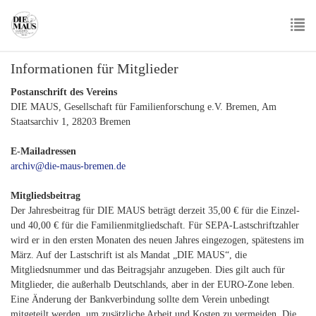
Skip
to
main
To
content
Informationen für Mitglieder
nav
Postanschrift des Vereins
DIE MAUS, Gesellschaft für Familienforschung e.V. Bremen, Am
Staatsarchiv 1, 28203 Bremen
E-Mailadressen
archiv@die-maus-bremen.de
Mitgliedsbeitrag
Der Jahresbeitrag für DIE MAUS beträgt derzeit 35,00 € für die Einzel-
und 40,00 € für die Familienmitgliedschaft. Für SEPA-Lastschriftzahler
wird er in den ersten Monaten des neuen Jahres eingezogen, spätestens im
März. Auf der Lastschrift ist als Mandat „DIE MAUS“, die
Mitgliedsnummer und das Beitragsjahr anzugeben. Dies gilt auch für
Mitglieder, die außerhalb Deutschlands, aber in der EURO-Zone leben.
Eine Änderung der Bankverbindung sollte dem Verein unbedingt
mitgeteilt werden, um zusätzliche Arbeit und Kosten zu vermeiden. Die