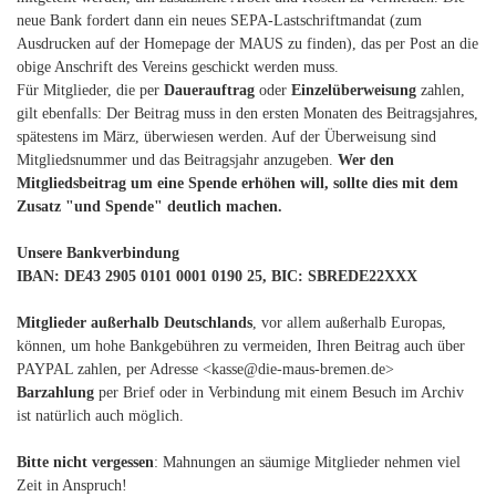
neue Bank fordert dann ein neues SEPA-Lastschriftmandat (zum
Ausdrucken auf der Homepage der MAUS zu finden), das per Post an die
obige Anschrift des Vereins geschickt werden muss.
Für Mitglieder, die per
Dauerauftrag
oder
Einzelüberweisung
zahlen,
gilt ebenfalls: Der Beitrag muss in den ersten Monaten des Beitragsjahres,
spätestens im März, überwiesen werden. Auf der Überweisung sind
Mitgliedsnummer und das Beitragsjahr anzugeben.
Wer den
Mitgliedsbeitrag um eine Spende erhöhen will, sollte dies mit dem
Zusatz "und Spende" deutlich machen.
Unsere Bankverbindung
IBAN: DE43 2905 0101 0001 0190 25, BIC: SBREDE22XXX
Mitglieder außerhalb Deutschlands
, vor allem außerhalb Europas,
können, um hohe Bankgebühren zu vermeiden, Ihren Beitrag auch über
PAYPAL zahlen, per Adresse <kasse@die-maus-bremen.de>
Barzahlung
per Brief oder in Verbindung mit einem Besuch im Archiv
ist natürlich auch möglich.
Bitte nicht vergessen
: Mahnungen an säumige Mitglieder nehmen viel
Zeit in Anspruch!