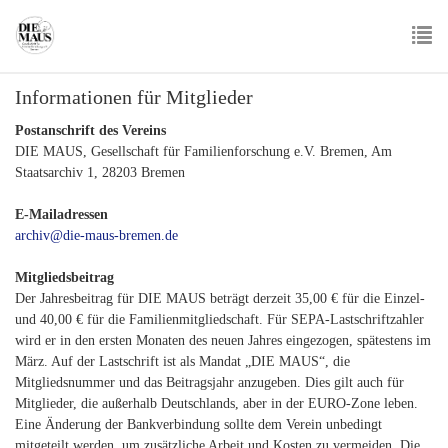
Skip
to
main
To
content
Informationen für Mitglieder
nav
Postanschrift des Vereins
DIE MAUS, Gesellschaft für Familienforschung e.V. Bremen, Am
Staatsarchiv 1, 28203 Bremen
E-Mailadressen
archiv@die-maus-bremen.de
Mitgliedsbeitrag
Der Jahresbeitrag für DIE MAUS beträgt derzeit 35,00 € für die Einzel-
und 40,00 € für die Familienmitgliedschaft. Für SEPA-Lastschriftzahler
wird er in den ersten Monaten des neuen Jahres eingezogen, spätestens im
März. Auf der Lastschrift ist als Mandat „DIE MAUS“, die
Mitgliedsnummer und das Beitragsjahr anzugeben. Dies gilt auch für
Mitglieder, die außerhalb Deutschlands, aber in der EURO-Zone leben.
Eine Änderung der Bankverbindung sollte dem Verein unbedingt
mitgeteilt werden, um zusätzliche Arbeit und Kosten zu vermeiden. Die