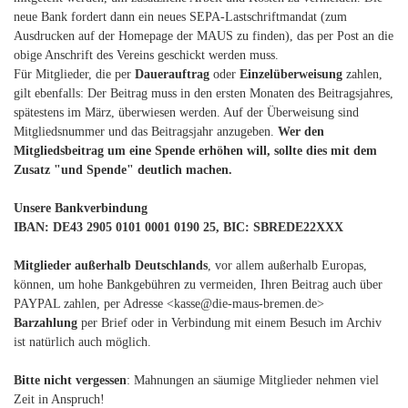
neue Bank fordert dann ein neues SEPA-Lastschriftmandat (zum
Ausdrucken auf der Homepage der MAUS zu finden), das per Post an die
obige Anschrift des Vereins geschickt werden muss.
Für Mitglieder, die per
Dauerauftrag
oder
Einzelüberweisung
zahlen,
gilt ebenfalls: Der Beitrag muss in den ersten Monaten des Beitragsjahres,
spätestens im März, überwiesen werden. Auf der Überweisung sind
Mitgliedsnummer und das Beitragsjahr anzugeben.
Wer den
Mitgliedsbeitrag um eine Spende erhöhen will, sollte dies mit dem
Zusatz "und Spende" deutlich machen.
Unsere Bankverbindung
IBAN: DE43 2905 0101 0001 0190 25, BIC: SBREDE22XXX
Mitglieder außerhalb Deutschlands
, vor allem außerhalb Europas,
können, um hohe Bankgebühren zu vermeiden, Ihren Beitrag auch über
PAYPAL zahlen, per Adresse <kasse@die-maus-bremen.de>
Barzahlung
per Brief oder in Verbindung mit einem Besuch im Archiv
ist natürlich auch möglich.
Bitte nicht vergessen
: Mahnungen an säumige Mitglieder nehmen viel
Zeit in Anspruch!