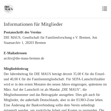
Skip
to
main
To
content
Informationen für Mitglieder
nav
Postanschrift des Vereins
DIE MAUS, Gesellschaft für Familienforschung e.V. Bremen, Am
Staatsarchiv 1, 28203 Bremen
E-Mailadressen
archiv@die-maus-bremen.de
Mitgliedsbeitrag
Der Jahresbeitrag für DIE MAUS beträgt derzeit 35,00 € für die Einzel-
und 40,00 € für die Familienmitgliedschaft. Für SEPA-Lastschriftzahler
wird er in den ersten Monaten des neuen Jahres eingezogen, spätestens im
März. Auf der Lastschrift ist als Mandat „DIE MAUS“, die
Mitgliedsnummer und das Beitragsjahr anzugeben. Dies gilt auch für
Mitglieder, die außerhalb Deutschlands, aber in der EURO-Zone leben.
Eine Änderung der Bankverbindung sollte dem Verein unbedingt
mitgeteilt werden, um zusätzliche Arbeit und Kosten zu vermeiden. Die