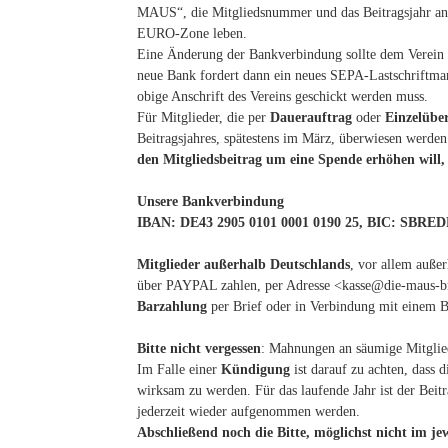
MAUS“, die Mitgliedsnummer und das Beitragsjahr anzu
EURO-Zone leben.
Eine Änderung der Bankverbindung sollte dem Verein u
neue Bank fordert dann ein neues SEPA-Lastschriftma
obige Anschrift des Vereins geschickt werden muss.
Für Mitglieder, die per
Dauerauftrag
oder
Einzelübe
Beitragsjahres, spätestens im März, überwiesen werd
den Mitgliedsbeitrag um eine Spende erhöhen will,
Unsere Bankverbindung
IBAN: DE43 2905 0101 0001 0190 25, BIC: SBR
Mitglieder außerhalb Deutschlands
, vor allem auße
über PAYPAL zahlen, per Adresse <kasse@die-maus-
Barzahlung
per Brief oder in Verbindung mit einem B
Bitte nicht vergessen
: Mahnungen an säumige Mitglie
Im Falle einer
Kündigung
ist darauf zu achten, dass 
wirksam zu werden. Für das laufende Jahr ist der Beit
jederzeit wieder aufgenommen werden.
Abschließend noch die Bitte, möglichst nicht im je