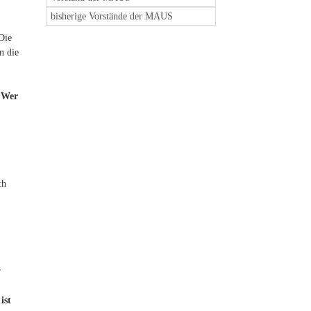
bisherige Vorstände der MAUS
Die
n die
.
Wer
ch
r
ist