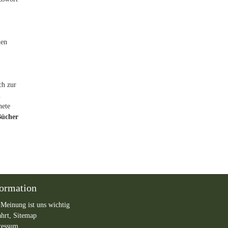
den
ch zur
n
nete
Bücher
formation
 Meinung ist uns wichtig
ahrt,
Sitemap
ressum