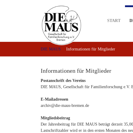
Skip
to
main
START
D
content
DIE MAUS
Informationen für Mitglieder
Informationen für Mitglieder
Postanschrift des Vereins
DIE MAUS, Gesellschaft für Familienforschung e.V. 
E-Mailadressen
archiv@die-maus-bremen.de
Mitgliedsbeitrag
Der Jahresbeitrag für DIE MAUS beträgt derzeit 35,00
Lastschriftzahler wird er in den ersten Monaten des ne