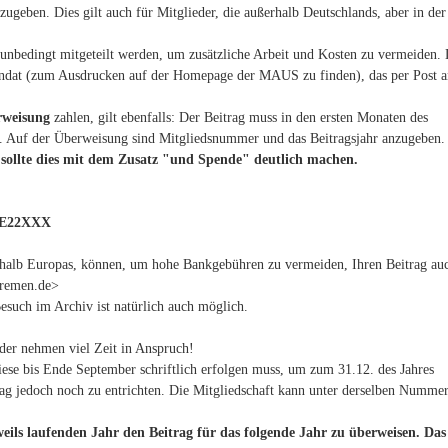
geben. Dies gilt auch für Mitglieder, die außerhalb Deutschlands, aber in der
nbedingt mitgeteilt werden, um zusätzliche Arbeit und Kosten zu vermeiden. 
ndat (zum Ausdrucken auf der Homepage der MAUS zu finden), das per Post a
rweisung
zahlen, gilt ebenfalls: Der Beitrag muss in den ersten Monaten des
en. Auf der Überweisung sind Mitgliedsnummer und das Beitragsjahr anzugeben
 sollte dies mit dem Zusatz "und Spende" deutlich machen.
EDE22XXX
rhalb Europas, können, um hohe Bankgebühren zu vermeiden, Ihren Beitrag au
bremen.de>
esuch im Archiv ist natürlich auch möglich.
der nehmen viel Zeit in Anspruch!
diese bis Ende September schriftlich erfolgen muss, um zum 31.12. des Jahres
rag jedoch noch zu entrichten. Die Mitgliedschaft kann unter derselben Numme
weils laufenden Jahr den Beitrag für das folgende Jahr zu überweisen. Das 