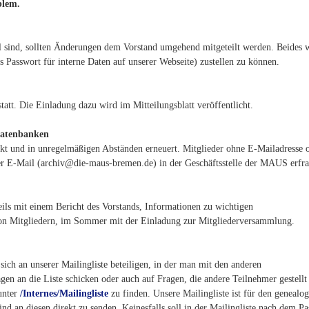
blem.
l sind, sollten Änderungen dem Vorstand umgehend mitgeteilt werden. Beides 
s Passwort für interne Daten auf unserer Webseite) zustellen zu können.
att. Die Einladung dazu wird im Mitteilungsblatt veröffentlicht.
Datenbanken
kt und in unregelmäßigen Abständen erneuert. Mitglieder ohne E-Mailadresse 
per E-Mail (archiv@die-maus-bremen.de) in der Geschäftsstelle der MAUS erfr
eils mit einem Bericht des Vorstands, Informationen zu wichtigen
 von Mitgliedern, im Sommer mit der Einladung zur Mitgliederversammlung.
sich an unserer Mailingliste beteiligen, in der man mit den anderen
n an die Liste schicken oder auch auf Fragen, die andere Teilnehmer gestellt
unter
/Internes/Mailingliste
zu finden. Unsere Mailingliste ist für den genealo
ind an diesen direkt zu senden. Keinesfalls soll in der Mailingliste nach dem P