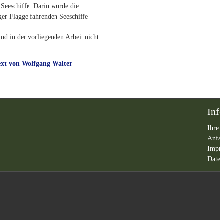
Seeschiffe. Darin wurde die
iger Flagge fahrenden Seeschiffe
ind in der vorliegenden Arbeit nicht
text von Wolfgang Walter
In
Ihre
Anf
Imp
Date