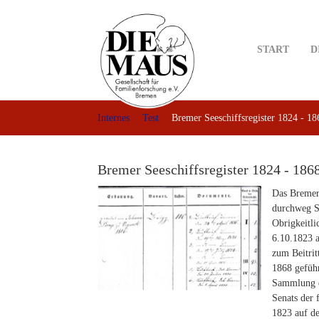
Skip
to
main
START
D
content
Internes
Test
Bremer Seeschiffsregister 1824 - 18
Bremer Seeschiffsregister 1824 - 186
Das Bremer 
durchweg S
Obrigkeitl
6.10.1823 
zum Beitri
1868 gefüh
Sammlung d
Senats der 
1823 auf de