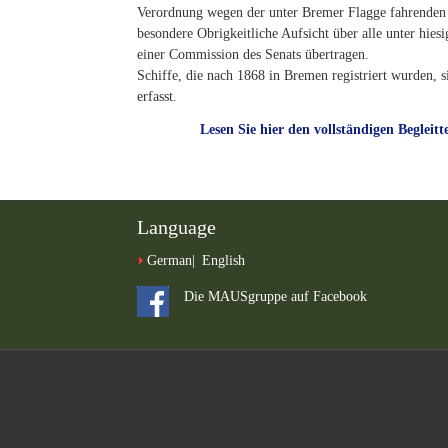
Verordnung wegen der unter Bremer Flagge fahrenden 
besondere Obrigkeitliche Aufsicht über alle unter hies
einer Commission des Senats übertragen.
Schiffe, die nach 1868 in Bremen registriert wurden, s
erfasst.
Lesen Sie hier den vollständigen Begleit
Language
German
English
Die MAUSgruppe auf Facebook