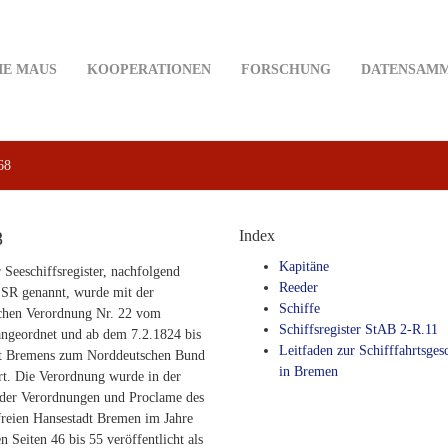
IE MAUS
KOOPERATIONEN
FORSCHUNG
DATENSAM
68
8
Index
Kapitäne
Seeschiffsregister, nachfolgend
Reeder
SR genannt, wurde mit der
Schiffe
ichen Verordnung Nr. 22 vom
Schiffsregister StAB 2-R.11
angeordnet und ab dem 7.2.1824 bis
Leitfaden zur Schifffahrtsges
tt Bremens zum Norddeutschen Bund
in Bremen
rt. Die Verordnung wurde in der
er Verordnungen und Proclame des
freien Hansestadt Bremen im Jahre
n Seiten 46 bis 55 veröffentlicht als