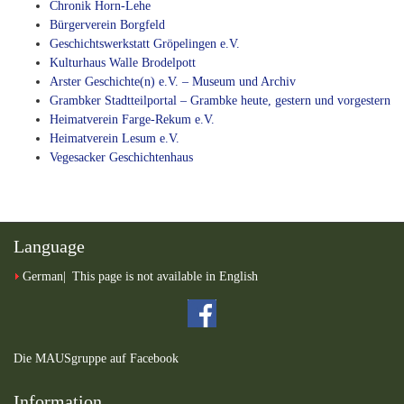
Chronik Horn-Lehe
Bürgerverein Borgfeld
Geschichtswerkstatt Gröpelingen e.V.
Kulturhaus Walle Brodelpott
Arster Geschichte(n) e.V. – Museum und Archiv
Grambker Stadtteilportal – Grambke heute, gestern und vorgestern
Heimatverein Farge-Rekum e.V.
Heimatverein Lesum e.V.
Vegesacker Geschichtenhaus
Language
German
This page is not available in English
Die MAUSgruppe auf Facebook
Information