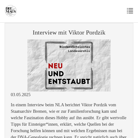
Skip
to
main
To
content
nav
Interview mit Viktor Pordzik
03.05.2025
In einem Interview beim NLA berichtet Viktor Pordzik vom
Staatsarchiv Bremen, wie er zur Familienforschung kam und
welche Faszination dieses Hobby auf ihn ausübt. Er gibt wertvolle
Tipps für Einsteiger*innen, erklärt, welche Quellen bei der
Forschung helfen können und mit welchen Ergebnissen man bei
der DNA-Genealogie rechnen kann. Er spricht natürlich auch über