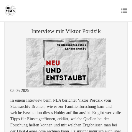
Skip
to
main
To
content
nav
Interview mit Viktor Pordzik
03.05.2025
In einem Interview beim NLA berichtet Viktor Pordzik vom
Staatsarchiv Bremen, wie er zur Familienforschung kam und
welche Faszination dieses Hobby auf ihn ausübt. Er gibt wertvolle
Tipps für Einsteiger*innen, erklärt, welche Quellen bei der
Forschung helfen können und mit welchen Ergebnissen man bei
der DNA-Genealogie rechnen kann. Er spricht natürlich auch über