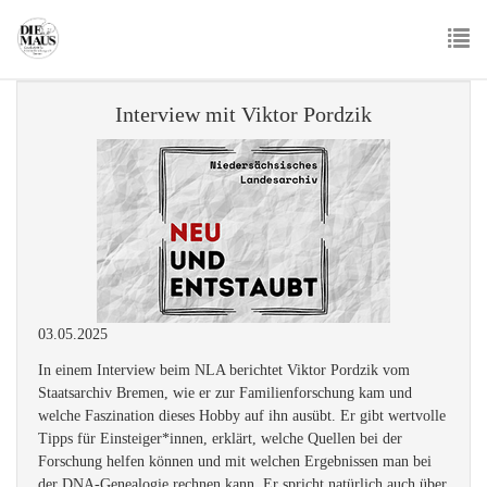
Skip
to
main
To
content
nav
Interview mit Viktor Pordzik
03.05.2025
In einem Interview beim NLA berichtet Viktor Pordzik vom
Staatsarchiv Bremen, wie er zur Familienforschung kam und
welche Faszination dieses Hobby auf ihn ausübt. Er gibt wertvolle
Tipps für Einsteiger*innen, erklärt, welche Quellen bei der
Forschung helfen können und mit welchen Ergebnissen man bei
der DNA-Genealogie rechnen kann. Er spricht natürlich auch über