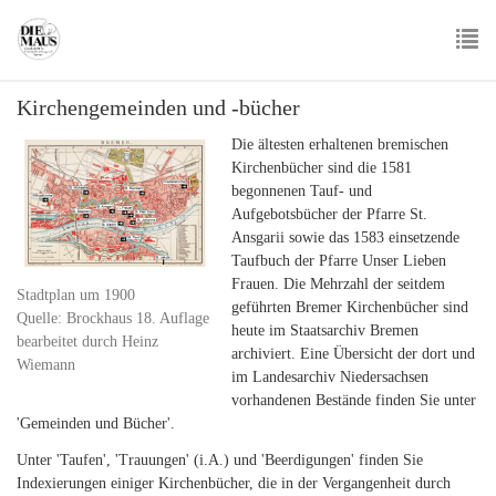
Skip
to
main
To
content
Kirchengemeinden und -bücher
nav
Die ältesten erhaltenen bremischen
Kirchenbücher sind die 1581
begonnenen Tauf- und
Aufgebotsbücher der Pfarre St.
Ansgarii sowie das 1583 einsetzende
Taufbuch der Pfarre Unser Lieben
Frauen. Die Mehrzahl der seitdem
Stadtplan um 1900
geführten Bremer Kirchenbücher sind
Quelle: Brockhaus 18. Auflage
heute im Staatsarchiv Bremen
bearbeitet durch Heinz
archiviert. Eine Übersicht der dort und
Wiemann
im Landesarchiv Niedersachsen
vorhandenen Bestände finden Sie unter
'Gemeinden und Bücher'.
Unter 'Taufen', 'Trauungen' (i.A.) und 'Beerdigungen' finden Sie
Indexierungen einiger Kirchenbücher, die in der Vergangenheit durch