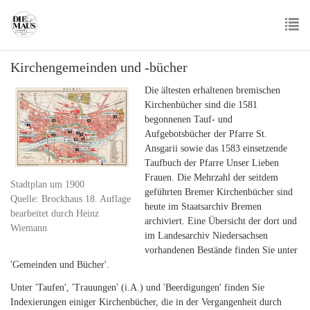
Skip
to
main
To
content
Kirchengemeinden und -bücher
nav
Die ältesten erhaltenen bremischen
Kirchenbücher sind die 1581
begonnenen Tauf- und
Aufgebotsbücher der Pfarre St.
Ansgarii sowie das 1583 einsetzende
Taufbuch der Pfarre Unser Lieben
Frauen. Die Mehrzahl der seitdem
Stadtplan um 1900
geführten Bremer Kirchenbücher sind
Quelle: Brockhaus 18. Auflage
heute im Staatsarchiv Bremen
bearbeitet durch Heinz
archiviert. Eine Übersicht der dort und
Wiemann
im Landesarchiv Niedersachsen
vorhandenen Bestände finden Sie unter
'Gemeinden und Bücher'.
Unter 'Taufen', 'Trauungen' (i.A.) und 'Beerdigungen' finden Sie
Indexierungen einiger Kirchenbücher, die in der Vergangenheit durch