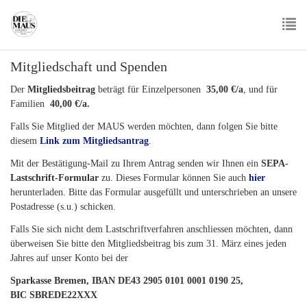
Skip
to
main
To
content
Mitgliedschaft und Spenden
nav
Der
Mitgliedsbeitrag
beträgt für Einzelpersonen
35,00 €/a
, und für
Familien
40,00 €/a.
Falls Sie Mitglied der MAUS werden möchten, dann folgen Sie bitte
diesem
Link zum Mitgliedsantrag
.
Mit der Bestätigung-Mail zu Ihrem Antrag senden wir Ihnen ein
SEPA-
Lastschrift-Formular
zu. Dieses Formular können Sie auch
hier
herunterladen. Bitte das Formular ausgefüllt und unterschrieben an unsere
Postadresse (s.u.) schicken.
Falls Sie sich nicht dem Lastschriftverfahren anschliessen möchten, dann
überweisen Sie bitte den Mitgliedsbeitrag bis zum 31. März eines jeden
Jahres auf unser Konto bei der
Sparkasse Bremen, IBAN DE43 2905 0101 0001 0190 25,
BIC SBREDE22XXX