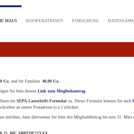
IE MAUS
KOOPERATIONEN
FORSCHUNG
DATENSAM
0 €/a
, und für Familien
40,00 €/a.
lgen Sie bitte diesem
Link zum Mitgliedsantrag
.
 Ihnen ein
SEPA-Lastschrift-Formular
zu. Dieses Formular können Sie auch
chrieben an unsere Postadresse (s.u.) schicken.
ssen möchten, dann überweisen Sie bitte den Mitgliedsbeitrag bis zum 31. März 
190 25, BIC SBREDE22XXX