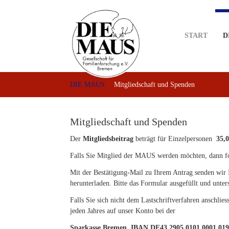
Skip
to
main
START
D
content
DIE MAUS
Mitgliedschaft und Spenden
Mitgliedschaft und Spenden
Der
Mitgliedsbeitrag
beträgt für Einzelpersonen
35,0
Falls Sie Mitglied der MAUS werden möchten, dann fo
Mit der Bestätigung-Mail zu Ihrem Antrag senden wir
herunterladen. Bitte das Formular ausgefüllt und unters
Falls Sie sich nicht dem Lastschriftverfahren anschlie
jeden Jahres auf unser Konto bei der
Sparkasse Bremen, IBAN DE43 2905 0101 0001 0