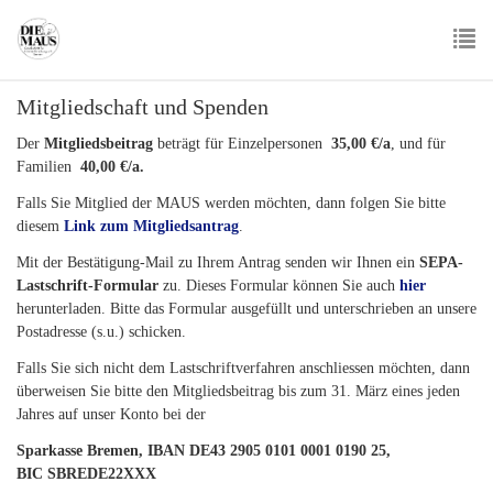
Skip
to
main
To
content
Mitgliedschaft und Spenden
nav
Der
Mitgliedsbeitrag
beträgt für Einzelpersonen
35,00 €/a
, und für
Familien
40,00 €/a.
Falls Sie Mitglied der MAUS werden möchten, dann folgen Sie bitte
diesem
Link zum Mitgliedsantrag
.
Mit der Bestätigung-Mail zu Ihrem Antrag senden wir Ihnen ein
SEPA-
Lastschrift-Formular
zu. Dieses Formular können Sie auch
hier
herunterladen. Bitte das Formular ausgefüllt und unterschrieben an unsere
Postadresse (s.u.) schicken.
Falls Sie sich nicht dem Lastschriftverfahren anschliessen möchten, dann
überweisen Sie bitte den Mitgliedsbeitrag bis zum 31. März eines jeden
Jahres auf unser Konto bei der
Sparkasse Bremen, IBAN DE43 2905 0101 0001 0190 25,
BIC SBREDE22XXX