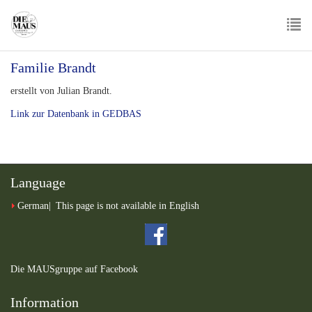
Skip
to
main
To
content
Familie Brandt
nav
erstellt von Julian Brandt.
Link zur Datenbank in GEDBAS
Language
German
This page is not available in English
Die MAUSgruppe auf Facebook
Information