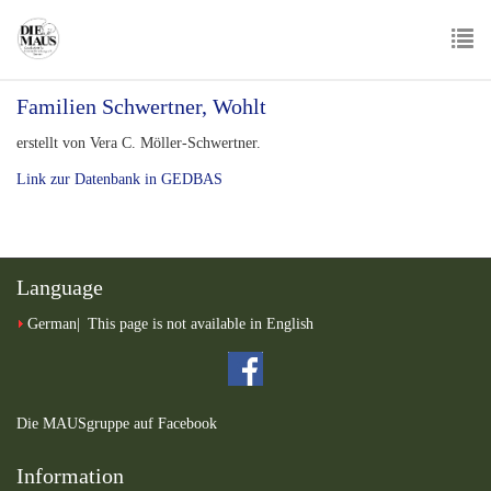
Skip
to
main
To
content
Familien Schwertner, Wohlt
nav
erstellt von Vera C. Möller-Schwertner.
Link zur Datenbank in GEDBAS
Language
German
This page is not available in English
Die MAUSgruppe auf Facebook
Information