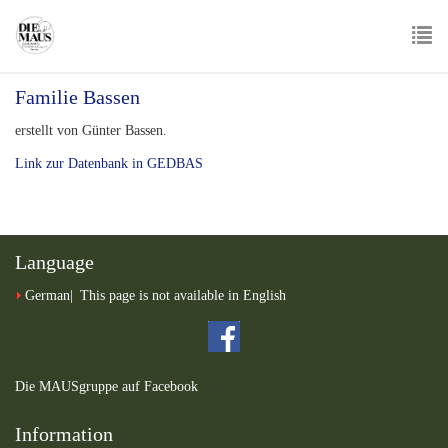
Skip
to
main
To
content
Familie Bassen
nav
erstellt von Günter Bassen.
Link zur Datenbank in GEDBAS
Language
German
This page is not available in English
Die MAUSgruppe auf Facebook
Information